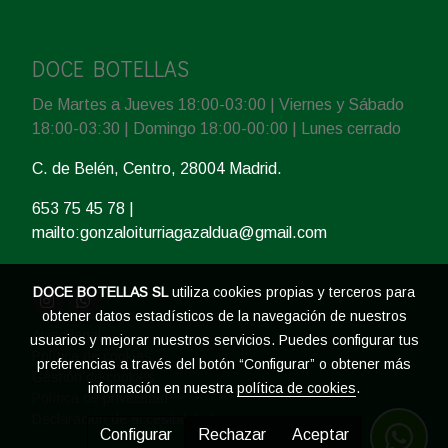
DOCE BOTELLAS
De Martes a Jueves 18:00-03:00 | Viernes y Sábado
18:00-03:30 | Domingo 18:00-00:00 | Lunes cerrado
C. de Belén, Centro, 28004 Madrid.
653 75 45 78
|
mailto:gonzaloiturriagazaldua@gmail.com
DOCE BOTELLAS SL
utiliza cookies propias y terceros para
obtener datos estadísticos de la navegación de nuestros
Aviso legal
usuarios y mejorar nuestros servicios. Puedes configurar tus
Política de cookies
preferencias a través del botón “Configurar” o obtener más
Gestión de cookies
información en nuestra
política de cookies
.
Política de privacidad
Declaración de accesibilidad
Configurar
Rechazar
Aceptar